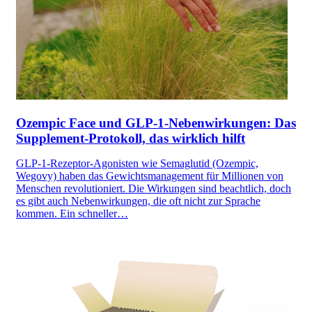
Ozempic Face und GLP-1-Nebenwirkungen: Das
Supplement-Protokoll, das wirklich hilft
GLP-1-Rezeptor-Agonisten wie Semaglutid (Ozempic,
Wegovy) haben das Gewichtsmanagement für Millionen von
Menschen revolutioniert. Die Wirkungen sind beachtlich, doch
es gibt auch Nebenwirkungen, die oft nicht zur Sprache
kommen. Ein schneller…