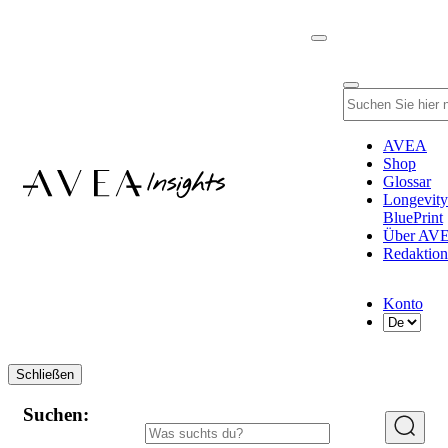
AVEA
Shop
Glossar
Longevity
BluePrint
Über AV
Redaktion
Konto
Schließen
Suchen: