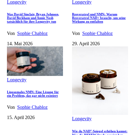
Longevity
Longevity
Was David Sinclair, Bryan Johnson,
Resveratrol und NMN: Warum
David Beckham und Annie Nosh
Resveratrol NAD+ braucht, um seine
tatsächlich für ihre Longevity tun
Wirkung zu entfalten
Von
Sophie Chabloz
Von
Sophie Chabloz
14. Mai 2026
29. April 2026
Longevity
Liposomales NMN: Eine Lösung für
ein Problem, das gar nicht existiert
Von
Sophie Chabloz
15. April 2026
Longevity
Wie du NAD⁺-Spiegel erhöhen kannst: