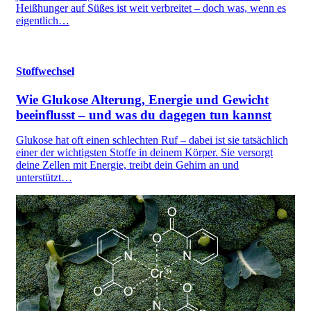
Heißhunger auf Süßes ist weit verbreitet – doch was, wenn es
eigentlich…
Stoffwechsel
Wie Glukose Alterung, Energie und Gewicht
beeinflusst – und was du dagegen tun kannst
Glukose hat oft einen schlechten Ruf – dabei ist sie tatsächlich
einer der wichtigsten Stoffe in deinem Körper. Sie versorgt
deine Zellen mit Energie, treibt dein Gehirn an und
unterstützt…