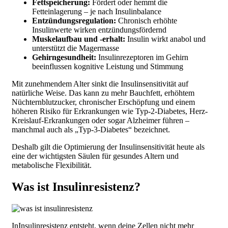
Fettspeicherung:
Fördert oder hemmt die
Fetteinlagerung – je nach Insulinbalance
Entzündungsregulation:
Chronisch erhöhte
Insulinwerte wirken entzündungsfördernd
Muskelaufbau und -erhalt:
Insulin wirkt anabol und
unterstützt die Magermasse
Gehirngesundheit:
Insulinrezeptoren im Gehirn
beeinflussen kognitive Leistung und Stimmung
Mit zunehmendem Alter sinkt die Insulinsensitivität auf
natürliche Weise. Das kann zu mehr Bauchfett, erhöhtem
Nüchternblutzucker, chronischer Erschöpfung und einem
höheren Risiko für Erkrankungen wie Typ-2-Diabetes, Herz-
Kreislauf-Erkrankungen oder sogar Alzheimer führen –
manchmal auch als „Typ-3-Diabetes“ bezeichnet.
Deshalb gilt die Optimierung der Insulinsensitivität heute als
eine der wichtigsten Säulen für gesundes Altern und
metabolische Flexibilität.
Was ist Insulinresistenz?
InInsulinresistenz entsteht, wenn deine Zellen nicht mehr