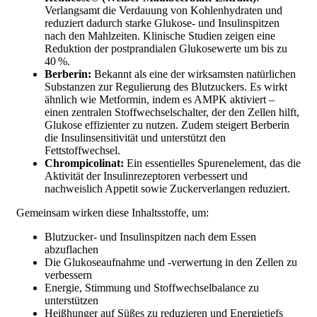
Verlangsamt die Verdauung von Kohlenhydraten und
reduziert dadurch starke Glukose- und Insulinspitzen
nach den Mahlzeiten. Klinische Studien zeigen eine
Reduktion der postprandialen Glukosewerte um bis zu
40 %.
Berberin:
Bekannt als eine der wirksamsten natürlichen
Substanzen zur Regulierung des Blutzuckers. Es wirkt
ähnlich wie Metformin, indem es AMPK aktiviert –
einen zentralen Stoffwechselschalter, der den Zellen hilft,
Glukose effizienter zu nutzen. Zudem steigert Berberin
die Insulinsensitivität und unterstützt den
Fettstoffwechsel.
Chrompicolinat:
Ein essentielles Spurenelement, das die
Aktivität der Insulinrezeptoren verbessert und
nachweislich Appetit sowie Zuckerverlangen reduziert.
Gemeinsam wirken diese Inhaltsstoffe, um:
Blutzucker- und Insulinspitzen nach dem Essen
abzuflachen
Die Glukoseaufnahme und -verwertung in den Zellen zu
verbessern
Energie, Stimmung und Stoffwechselbalance zu
unterstützen
Heißhunger auf Süßes zu reduzieren und Energietiefs