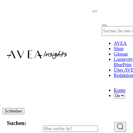
AVEA
Shop
Glossar
Longevity
BluePrint
Über AV
Redaktion
Konto
Schließen
Suchen: