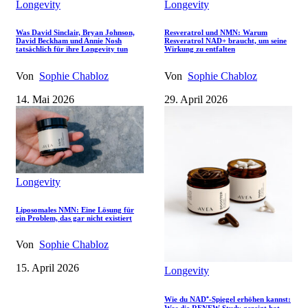
Longevity
Longevity
Was David Sinclair, Bryan Johnson,
Resveratrol und NMN: Warum
David Beckham und Annie Nosh
Resveratrol NAD+ braucht, um seine
tatsächlich für ihre Longevity tun
Wirkung zu entfalten
Von
Sophie Chabloz
Von
Sophie Chabloz
14. Mai 2026
29. April 2026
Longevity
Liposomales NMN: Eine Lösung für
ein Problem, das gar nicht existiert
Von
Sophie Chabloz
15. April 2026
Longevity
Wie du NAD⁺-Spiegel erhöhen kannst: