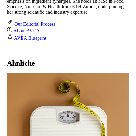
emphasis on ingredient synergies. She holds an MSc in Food
Science, Nutrition & Health from ETH Zurich, underpinning
her strong scientific and industry expertise.
Our Editorial Process
About AVEA
AVEA Blueprint
Ähnliche