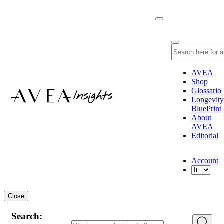
AVEA
Shop
Glossario
Longevity
BluePrint
About
AVEA
Editorial
Account
Close
Search: