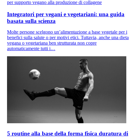
Integratori per vegani e vegetariani: una guida
basata sulla scienza
Molte persone scelgono un’alimentazione a base vegetale per i
benefici sulla salute o per motivi etici. Tuttavia, anche una dieta
vegana o vegetariana ben strutturata non copre
automaticamente tutti i…
5 routine alla base della forma fisica duratura di