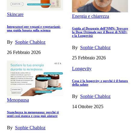
Skincare
Energia e chiarezza
Integratori per vegani e vegetariani:
Guida al Dosaggio dell’NMN: Trovare
una guida basata sulla scienza
la Dose Ottimale per il Boost di NAD+
e la Longevità
By
Sophie Chabloz
By
Sophie Chabloz
26 Febbraio 2026
25 Febbraio 2026
Longevity
Cosa è la longevity e perché è il futuro
della salute
By
Sophie Chabloz
Menopausa
14 Ottobre 2025
Stanchezza in menopausa: perché ti
senti così stanca e cosa può aiutare
By
Sophie Chabloz